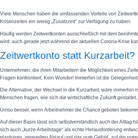
Viele Menschen haben die umfassenden Vorteile von Zeitwertkont
Krisenzeiten ein wenig „Zusatzzeit“ zur Verfügung zu haben.
Häufig werden Zeitwertkonten ausschließlich mit dem berühmt
wird: auch gerade jetzt während der aktuellen Corona-Krise ka
Zeitwertkonto statt Kurzarbeit?
Unternehmen, die ihren Mitarbeitern die Möglichkeit eines Ze
Fragen konfrontiert. Kein Wunder! Immerhin ist die Gelegenheit
Die Alternative, der Wechsel in die Kurzarbeit, wäre immerhin m
Menschen fragen, wie sich die wirtschaftliche Zukunft gestalte
Umso besser, wenn Arbeitnehmer die Chance geboten bekommen,
Auf dieser Basis lässt sich selbstverständlich auch der Alltag
sich auch „kurze Arbeitstage“ als echte Herausforderung entwicke
planbaren, geregelten Ablauf und das gute Gefühl, auf die not