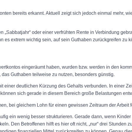
en bereits erkannt. Aktuell zeigt sich jedoch einmal mehr, wie 
en „Sabbatjahr“ oder einer verfrühten Rente in Verbindung ge
nn es extrem wichtig sein, auf sein Guthaben zurückgreifen zu 
itwertkontos eingeräumt haben, wurden bzw. werden in den komm
, das Guthaben teilweise zu nutzen, besonders günstig.
it einer deutlichen Kürzung des Gehalts verbunden. In einer Zeit
t, können sich gerade in diesem Bereich große Belastungen entw
 bei gleichem Lohn für einen gewissen Zeitraum der Arbeit f
 häufig ein wenig besser strukturieren. Gerade dann, wenn Kinde
ln. Den Betroffenen hilft es hier oft nicht, „nur“ drei Stunden 
wendigen finanziellen Mittel zurückgreifen zu können. Genau di